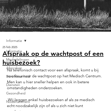
Informatie
25 feb 2025
Informatie
Afspraak op de wachtpost of een
Mededelingen
huisbezoek?
Afspraken
Na telefonisch contact voor een afspraak, komt u bij 
voorkeur naar de wachtpost op het Medisch Centrum. 
Bereikbaarheid
Men kan u hier sneller helpen en ook in betere 
Diensten
omstandigheden onderzoeken.
Gezondheid
 Wij leggen enkel huisbezoeken af als ze medisch 
Noodnummers
echt noodzakelijk zijn of als u zich niet kunt 