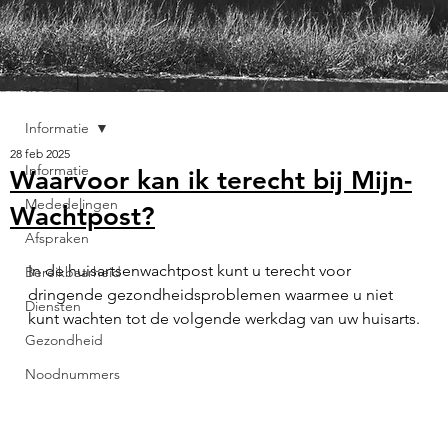
Informatie
28 feb 2025
Informatie
Waarvoor kan ik terecht bij Mijn-
Mededelingen
Wachtpost?
Afspraken
In de huisartsenwachtpost kunt u terecht voor 
Bereikbaarheid
dringende gezondheidsproblemen waarmee u niet 
Diensten
kunt wachten tot de volgende werkdag van uw huisarts.
Gezondheid
Noodnummers